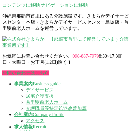
コンテンツに移動
ナビゲーションに移動
沖縄県那覇市首里にある介護施設です。きよらかデイサービ
スセンター本店・きよらかデイサービスセンター鳥堀店・首
里駅前老人ホームを運営しています。
お気軽にお問い合わせください。
098-887-7979
8:30~17:30[
日・大晦日・お正月(1,2日)除く ]
お問い合わせはこちら
事業案内
Business guide
デイサービス
居宅介護支援
首里駅前老人ホーム
介護職員等特定処遇改善加算
会社案内
Company Profile
アクセス
求人情報
Recruit