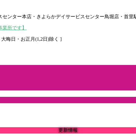
スセンター本店・きよらかデイサービスセンター鳥堀店・首里
[ 日・大晦日・お正月(1,2日)除く ]
更新情報