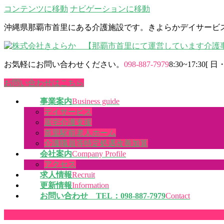
コンテンツに移動
ナビゲーションに移動
沖縄県那覇市首里にある介護施設です。きよらかデイサービ
お気軽にお問い合わせください。
098-887-7979
8:30~17:30
お問い合わせはこちら
事業案内
Business guide
デイサービス
居宅介護支援
首里駅前老人ホーム
介護職員等特定処遇改善加算
会社案内
Company Profile
アクセス
求人情報
Recruit
更新情報
Information
お問い合わせ TEL：098-887-7979
Contact