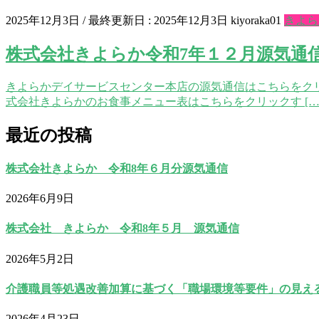
2025年12月3日
/ 最終更新日 :
2025年12月3日
kiyoraka01
きよら
株式会社きよらか令和7年１２月源気通
きよらかデイサービスセンター本店の源気通信はこちらをクリ
式会社きよらかのお食事メニュー表はこちらをクリックす […
最近の投稿
株式会社きよらか 令和8年６月分源気通信
2026年6月9日
株式会社 きよらか 令和8年５月 源気通信
2026年5月2日
介護職員等処遇改善加算に基づく「職場環境等要件」の見え
2026年4月23日