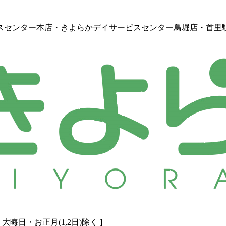
スセンター本店・きよらかデイサービスセンター鳥堀店・首里
[ 日・大晦日・お正月(1,2日)除く ]