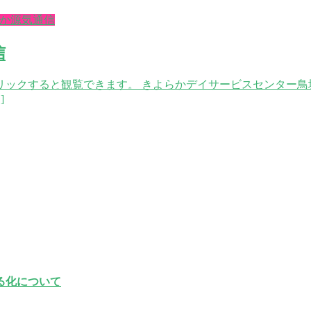
か源気通信
信
ックすると観覧できます。 きよらかデイサービスセンター鳥
]
る化について