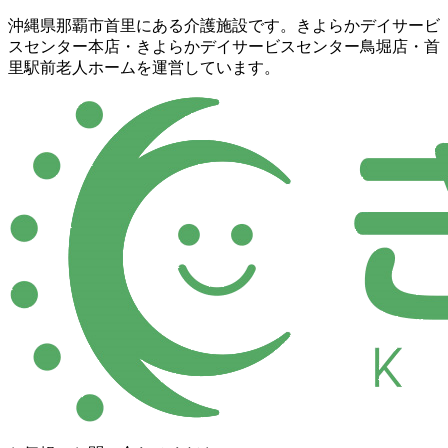
コ
ナ
沖縄県那覇市首里にある介護施設です。きよらかデイサービ
ン
ビ
スセンター本店・きよらかデイサービスセンター鳥堀店・首
テ
ゲ
里駅前老人ホームを運営しています。
ン
ー
ツ
シ
に
ョ
移
ン
動
に
移
動