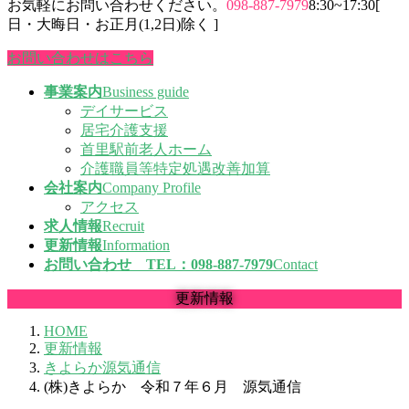
お気軽にお問い合わせください。
098-887-7979
8:30~17:30[
日・大晦日・お正月(1,2日)除く ]
お問い合わせはこちら
事業案内
Business guide
デイサービス
居宅介護支援
首里駅前老人ホーム
介護職員等特定処遇改善加算
会社案内
Company Profile
アクセス
求人情報
Recruit
更新情報
Information
お問い合わせ TEL：098-887-7979
Contact
更新情報
HOME
更新情報
きよらか源気通信
(株)きよらか 令和７年６月 源気通信