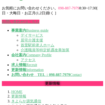
お気軽にお問い合わせください。
098-887-7979
8:30~17:30[
日・大晦日・お正月(1,2日)除く ]
お問い合わせはこちら
事業案内
Business guide
デイサービス
居宅介護支援
首里駅前老人ホーム
介護職員等特定処遇改善加算
会社案内
Company Profile
アクセス
求人情報
Recruit
更新情報
Information
お問い合わせ TEL：098-887-7979
Contact
更新情報
HOME
更新情報
きよらか源気通信